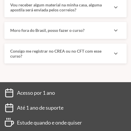
Vou receber algum material na minha casa, alguma
expand_more
apostila será enviada pelos correios?
expand_more
Moro fora do Brasil, posso fazer o curso?
Consigo me registrar no CREA ou no CFT com esse
expand_more
curso?
Acesso por 1 ano
Até 1 ano de suporte
Estude quando e onde quiser