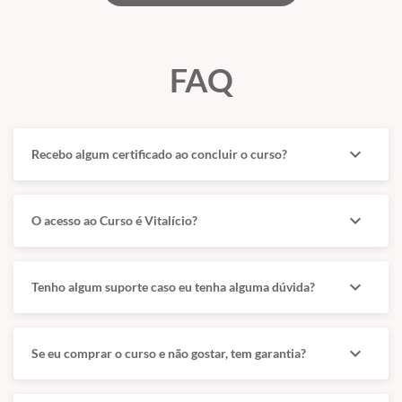
FAQ
expand_more
Recebo algum certificado ao concluir o curso?
expand_more
O acesso ao Curso é Vitalício?
expand_more
Tenho algum suporte caso eu tenha alguma dúvida?
expand_more
Se eu comprar o curso e não gostar, tem garantia?