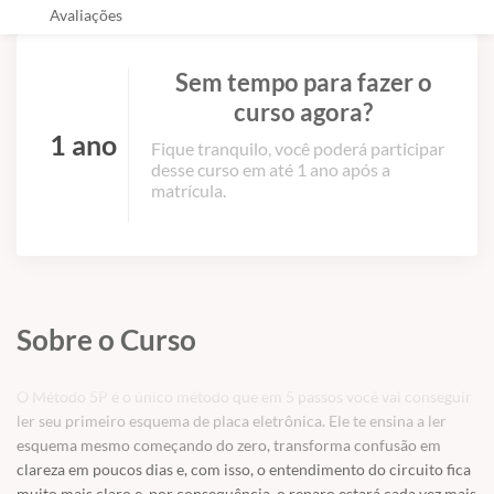
Avaliações
Sem tempo para fazer o
curso agora?
1 ano
Fique tranquilo, você poderá participar
desse curso em até 1 ano após a
matrícula.
Sobre o Curso
O Método 5P é o único método que em 5 passos você vai conseguir
ler seu primeiro esquema de placa eletrônica. Ele te ensina a ler
esquema mesmo começando do zero, transforma confusão em
clareza em poucos dias e, com isso, o entendimento do circuito fica
muito mais claro e, por consequência, o reparo estará cada vez mais