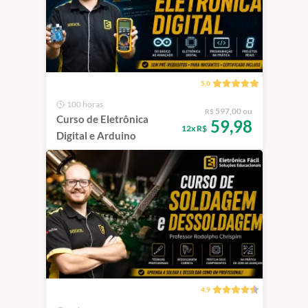
5.0
100 horas
597,00 ou
R$
Curso de Eletrônica
59,98
12x R$
Digital e Arduino
4.9