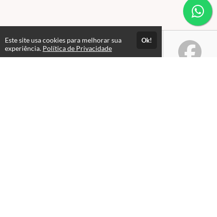
Este site usa cookies para melhorar sua
Ok!
experiência.
Política de Privacidade
Atendimento
De segunda à sexta 09hs às 17hs.
+5515991195326
Fale Conosco
CNPJ: 34.724.530/0001-02
Páginas
Termos de Uso
Política de Privacidade