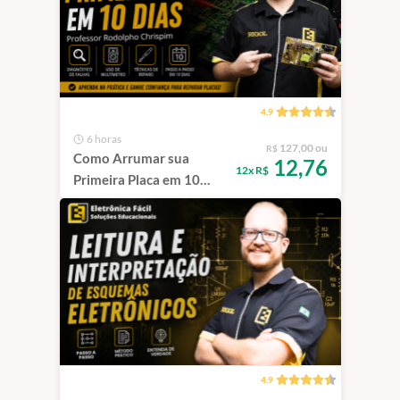
4.9
6 horas
127,00 ou
R$
Como Arrumar sua
12,76
12x R$
Primeira Placa em 10
Dias
4.9