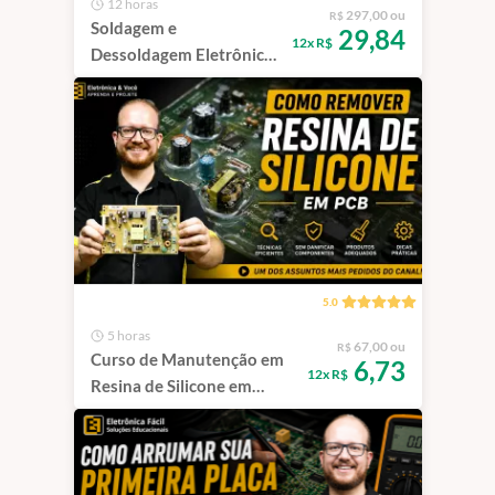
12 horas
297,00 ou
R$
Soldagem e
29,84
12x R$
Dessoldagem Eletrônica
PTH
5.0
5 horas
67,00 ou
R$
Curso de Manutenção em
6,73
12x R$
Resina de Silicone em
Placas Eletrônicas