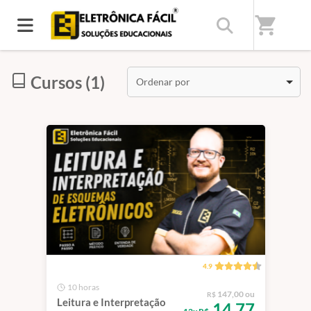
Início
/
Categorias
/
Leitura e Interpretação de Esquemas
shopping_cart
Cursos (1)
Ordenar por
4.9
10 horas
147,00 ou
R$
Leitura e Interpretação
14,77