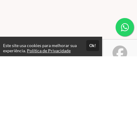
Este site usa cookies para melhorar sua
Ok!
experiência.
Política de Privacidade
Atendimento
De segunda à sexta 09hs às 17hs.
+5515991195326
Fale Conosco
CNPJ: 34.724.530/0001-02